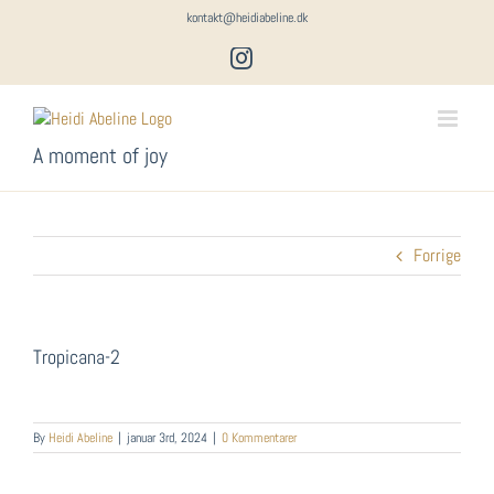
Skip
kontakt@heidiabeline.dk
to
Instagram
content
A moment of joy
Forrige
Tropicana-2
By
Heidi Abeline
|
januar 3rd, 2024
|
0 Kommentarer