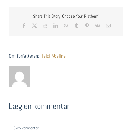
Share This Story, Choose Your Platform!
Facebook
X
Reddit
LinkedIn
WhatsApp
Tumblr
Pinterest
Vk
E-
mail
Om forfatteren:
Heidi Abeline
Læg en kommentar
Comment