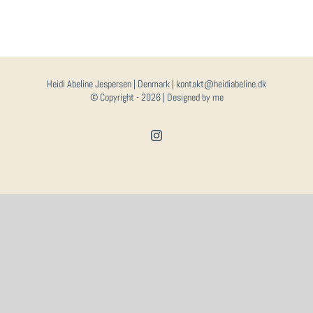
Heidi Abeline Jespersen | Denmark | kontakt@heidiabeline.dk
© Copyright -
2026 | Designed by me
Instagram