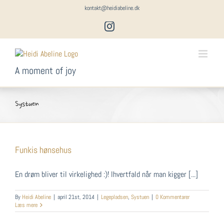
Skip
kontakt@heidiabeline.dk
to
Instagram
content
A moment of joy
Systuen
Funkis hønsehus
En drøm bliver til virkelighed :)! Ihvertfald når man kigger [...]
By
Heidi Abeline
|
april 21st, 2014
|
Legepladsen
,
Systuen
|
0 Kommentarer
Læs mere